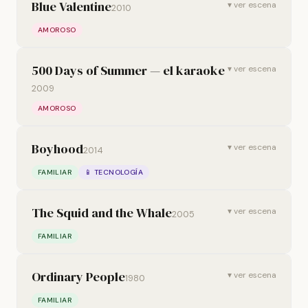
Blue Valentine
▾ ver escena
2010
AMOROSO
500 Days of Summer — el karaoke
▾ ver escena
2009
AMOROSO
Boyhood
▾ ver escena
2014
FAMILIAR
📱 TECNOLOGÍA
The Squid and the Whale
▾ ver escena
2005
FAMILIAR
Ordinary People
▾ ver escena
1980
FAMILIAR