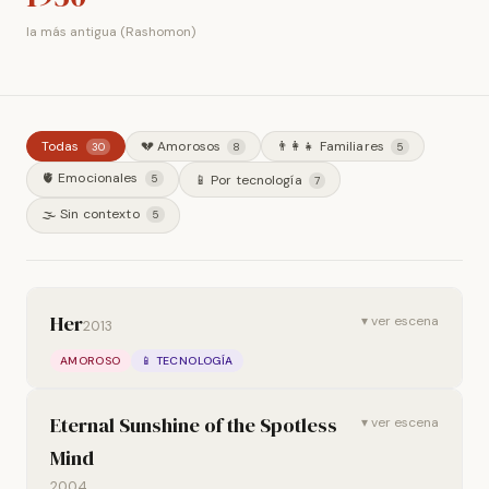
la más antigua (Rashomon)
Todas
💔 Amorosos
👨‍👩‍👧 Familiares
30
8
5
🫀 Emocionales
📱 Por tecnología
5
7
🌫️ Sin contexto
5
Her
▾ ver escena
2013
AMOROSO
📱 TECNOLOGÍA
Eternal Sunshine of the Spotless
▾ ver escena
Mind
2004