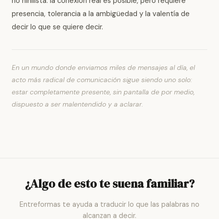
no nihilista: la conexión real es posible, pero requiere
presencia, tolerancia a la ambigüedad y la valentía de
decir lo que se quiere decir.
En un mundo donde enviamos miles de mensajes al día, el
acto más radical de comunicación sigue siendo uno solo:
estar completamente presente, sin pantalla de por medio,
dispuesto a ser malentendido y a aclarar.
¿Algo de esto te suena familiar?
Entreformas te ayuda a traducir lo que las palabras no
alcanzan a decir.